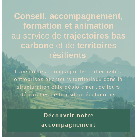
Conseil, accompagnement,
formation et animation
au service de
trajectoires bas
carbone
et de
territoires
résilients
.
Transilioze accompagne les collectivités,
entreprises et acteurs territoriaux dans la
structuration et le déploiement de leurs
démarches de transition écologique.
Découvrir notre
accompagnement