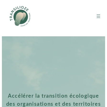
Accélérer la transition écologique
des organisations et des territoires